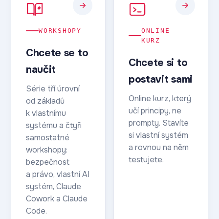
WORKSHOPY
ONLINE
KURZ
Chcete se to
Chcete si to
naučit
postavit sami
Série tří úrovní
Online kurz, který
od základů
učí principy, ne
k vlastnímu
prompty. Stavíte
systému a čtyři
si vlastní systém
samostatné
a rovnou na něm
workshopy:
testujete.
bezpečnost
a právo, vlastní AI
systém, Claude
Cowork a Claude
Code.