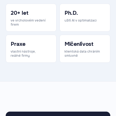
20+ let
Ph.D.
ve vrcholovém vedení
užití AI v optimalizaci
firem
Praxe
Mlčenlivost
vlastní nástroje,
klientská data chráním
reálné firmy
smluvně