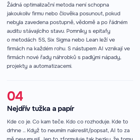
Žádná optimalizační metoda není schopna
jakoukoliv firmu nebo člověka posunout, pokud
nebyla zavedena postupně, vědomě a po řádném
auditu stávajícího stavu. Pomníky s epitafy
o metodách 5S, Six Sigma nebo Lean leží ve
firmách na každém rohu. S nástupem AI vznikají ve
firmách nové řady náhrobků s padlými nápady,
projekty a automatizacemi.
04
Nejdřív tužka a papír
Kde co je. Co kam teče. Kdo co rozhoduje. Kde to
drhne ... Když to neumím nakreslit/popsat, AI to za
mě nevymyslí. Jen to zformuluje tak hezky, že tomu