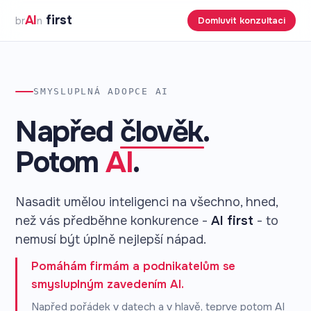
AI
first
br
n
Domluvit konzultaci
SMYSLUPLNÁ ADOPCE AI
Napřed
člověk
.
Potom
AI
.
Nasadit umělou inteligenci na všechno, hned,
než vás předběhne konkurence -
AI first
- to
nemusí být úplně nejlepší nápad.
Pomáhám firmám a podnikatelům se
smysluplným zavedením AI.
Napřed pořádek v datech a v hlavě, teprve potom AI