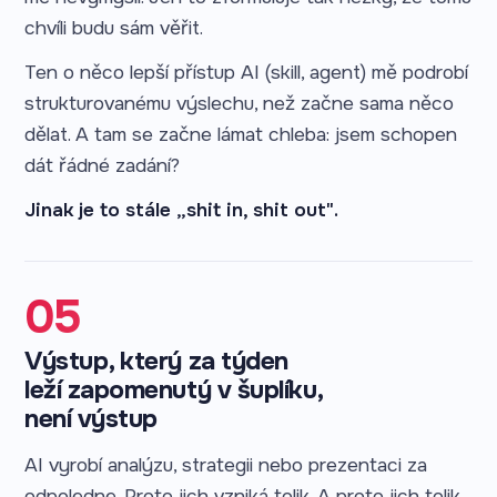
chvíli budu sám věřit.
Ten o něco lepší přístup AI (skill, agent) mě podrobí
strukturovanému výslechu, než začne sama něco
dělat. A tam se začne lámat chleba: jsem schopen
dát řádné zadání?
Jinak je to stále „shit in, shit out".
05
Výstup, který za týden
leží zapomenutý v šuplíku,
není výstup
AI vyrobí analýzu, strategii nebo prezentaci za
odpoledne. Proto jich vzniká tolik. A proto jich tolik