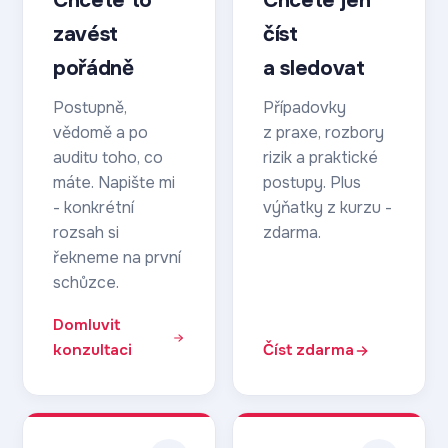
Chcete to
Chcete jen
zavést
číst
pořádně
a sledovat
Postupně,
Případovky
vědomě a po
z praxe, rozbory
auditu toho, co
rizik a praktické
máte. Napište mi
postupy. Plus
- konkrétní
výňatky z kurzu -
rozsah si
zdarma.
řekneme na první
schůzce.
Domluvit
konzultaci
Číst zdarma